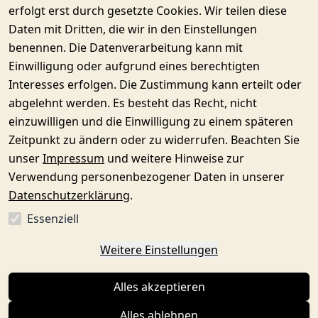
erfolgt erst durch gesetzte Cookies. Wir teilen diese
Daten mit Dritten, die wir in den Einstellungen
Zahlungsarten
Service & 
Rechtliches
Services
benennen. Die Datenverarbeitung kann mit
Kontakt
AGB
Zahlung
Einwilligung oder aufgrund eines berechtigten
Rufen Sie
Interesses erfolgen. Die Zustimmung kann erteilt oder
Impressum
Versand
an unter:
abgelehnt werden. Es besteht das Recht, nicht
Datenschutze
Kontakt
04101-53
einzuwilligen und die Einwilligung zu einem späteren
rklärung
Mein 
oder
Zeitpunkt zu ändern oder zu widerrufen. Beachten Sie
Widerrufsrec
Konto
schreiben
Versandpartner
unser
Impressum
und weitere Hinweise zur
ht
uns:
Verwendung personenbezogener Daten in unserer
zum Form
Datenschutzerklärung
.
Vertrag
Essenziell
widerrufen
Weitere Einstellungen
Alles akzeptieren
Alles ablehnen